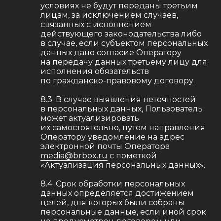
условиях не будут переданы третьим
ул. Шпалерная, д. 51, лит. А
лицам, за исключением случаев,
связанных с исполнением
действующего законодательства либо
в случае, если субъектом персональных
данных дано согласие Оператору
на передачу данных третьему лицу для
исполнения обязательств
отправить резюме
по гражданско-правовому договору.
8.3. В случае выявления неточностей
в персональных данных, Пользователь
О КОМПАНИИ
может актуализировать
их самостоятельно, путем направления
ОТЗЫВЫ
Оператору уведомление на адрес
FAQ
электронной почты Оператора
media@brbox.ru
с пометкой
КОНТАКТЫ
«Актуализация персональных данных».
8.4. Срок обработки персональных
данных определяется достижением
целей, для которых были собраны
персональные данные, если иной срок